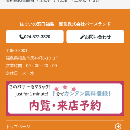
美術館図書館前
上松川
七日町
二本松
安達
住まいの窓口福島 運営株式会社バースランド
024-572-3820
お問い合わせ
〒960-8001
福島県福島市天神町8-19 1F
営業時間：
09：00～20：00
定休日：
火・水
トップページ