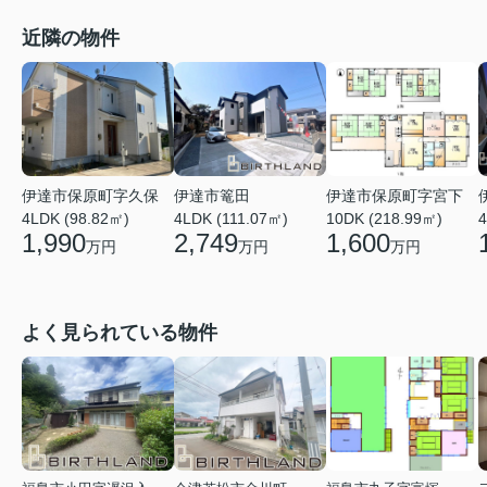
近隣の物件
伊達市保原町字宮下
伊達市保原町字久保
伊達市篭田
10DK (218.99㎡)
4
4LDK (98.82㎡)
4LDK (111.07㎡)
1,600
1,990
2,749
万円
万円
万円
よく見られている物件