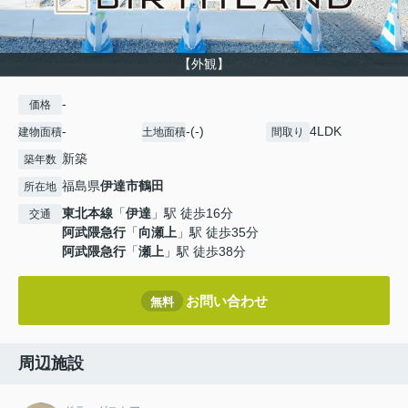
【外観】
-
価格
-
-(-)
4LDK
建物面積
土地面積
間取り
新築
築年数
福島県
伊達市
鶴田
所在地
東北本線
「
伊達
」駅 徒歩16分
交通
阿武隈急行
「
向瀬上
」駅 徒歩35分
阿武隈急行
「
瀬上
」駅 徒歩38分
お問い合わせ
無料
周辺施設