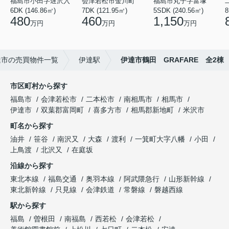
福島市小田字遅沢入
会津若松市金川町
福島市丸子字富塚
6DK (146.86㎡)
7DK (121.95㎡)
5SDK (240.56㎡)
8
480
460
1,150
万円
万円
万円
達市の売買物件一覧
伊達駅
伊達市鶴田 GRAFARE 全2棟
市区町村から探す
福島市
会津若松市
二本松市
南相馬市
相馬市
伊達市
双葉郡富岡町
喜多方市
相馬郡新地町
米沢市
町名から探す
油井
笹谷
南沢又
大森
渡利
一箕町大字八幡
小田
上鳥渡
北沢又
在庭坂
沿線から探す
東北本線
福島交通
奥羽本線
阿武隈急行
山形新幹線
東北新幹線
只見線
会津鉄道
常磐線
磐越西線
駅から探す
福島
曽根田
南福島
西若松
会津若松