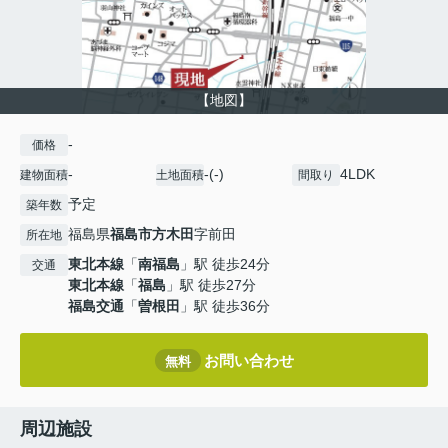
【地図】
-
価格
-
-(-)
4LDK
建物面積
土地面積
間取り
予定
築年数
福島県
福島市
方木田
字前田
所在地
東北本線
「
南福島
」駅 徒歩24分
交通
東北本線
「
福島
」駅 徒歩27分
福島交通
「
曽根田
」駅 徒歩36分
お問い合わせ
無料
周辺施設