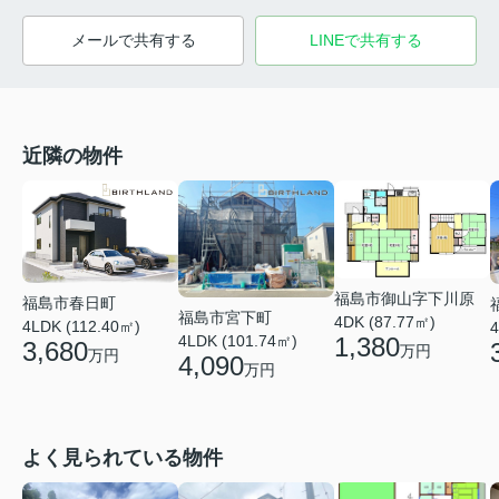
メールで共有する
LINEで共有する
近隣の物件
福島市御山字下川原
福島市春日町
福島市宮下町
4DK (87.77㎡)
4LDK (112.40㎡)
4
4LDK (101.74㎡)
1,380
3,680
万円
万円
4,090
万円
よく見られている物件