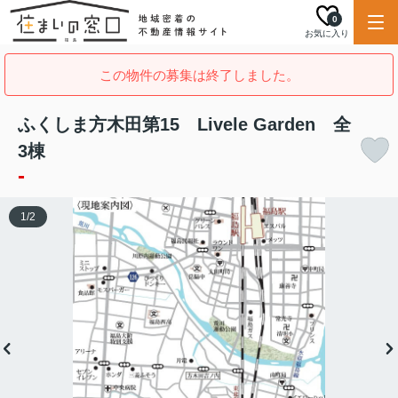
0
お気に入り
この物件の募集は終了しました。
ふくしま方木田第15 Livele Garden 全
3棟
-
1
/
2