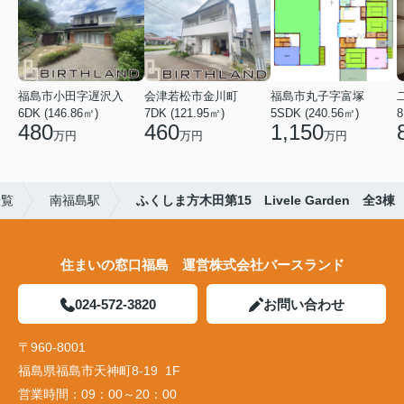
福島市小田字遅沢入
会津若松市金川町
福島市丸子字富塚
6DK (146.86㎡)
7DK (121.95㎡)
5SDK (240.56㎡)
8
480
460
1,150
万円
万円
万円
一覧
南福島駅
ふくしま方木田第15 Livele Garden 全3棟
住まいの窓口福島 運営株式会社バースランド
024-572-3820
お問い合わせ
〒960-8001
福島県福島市天神町8-19 1F
営業時間：
09：00～20：00