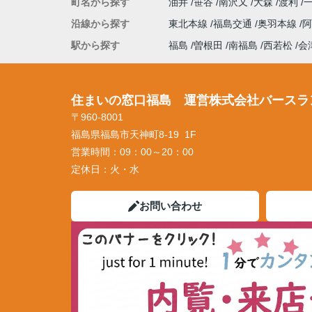
町名から探す
油井
笹谷
南沢又
大森
渡利
沿線から探す
東北本線
福島交通
奥羽本線
駅から探す
福島
曽根田
南福島
西若松
会
住まいの窓口福島 運営株式会社バースラ
〒960-8001
福島県福島市天神町8-19 1F
営業時間：
09：00～20：00
定休日：
火・水
お問い合わせ