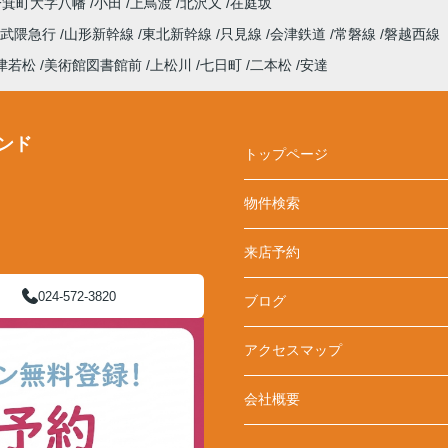
一箕町大字八幡
小田
上鳥渡
北沢又
在庭坂
阿武隈急行
山形新幹線
東北新幹線
只見線
会津鉄道
常磐線
磐越西線
津若松
美術館図書館前
上松川
七日町
二本松
安達
ンド
トップページ
物件検索
来店予約
024-572-3820
ブログ
アクセスマップ
会社概要