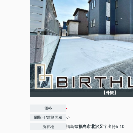
【外観】
-
価格
-/-
間取り/建物面積
福島県
福島市
北沢又
字出符5-10
所在地