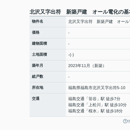
北沢又字出符 新築戸建 オール電化の基
物件名
北沢又字出符 新築戸建 オール
価格
-
建物面積
-
土地面積
-(-)
築年月
2023年11月（新築）
総戸数
-
所在地
福島県
福島市
北沢又
字出符5-10
交通
福島交通
「
笹谷
」駅 徒歩7分
福島交通
「
上松川
」駅 徒歩10分
福島交通
「
桜水
」駅 徒歩18分