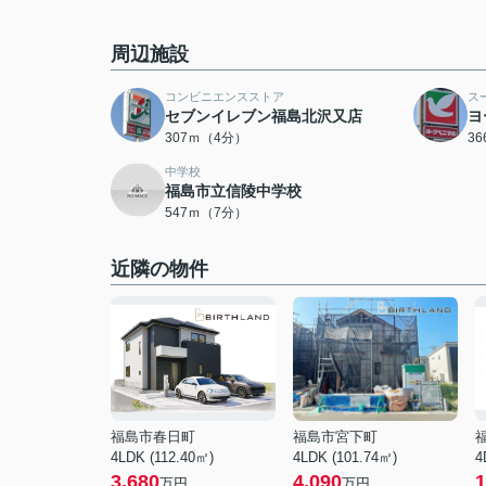
周辺施設
コンビニエンスストア
ス
セブンイレブン福島北沢又店
ヨ
307ｍ（4分）
3
中学校
福島市立信陵中学校
547ｍ（7分）
近隣の物件
福島市春日町
福島市宮下町
4LDK (112.40㎡)
4LDK (101.74㎡)
4
3,680
4,090
1
万円
万円