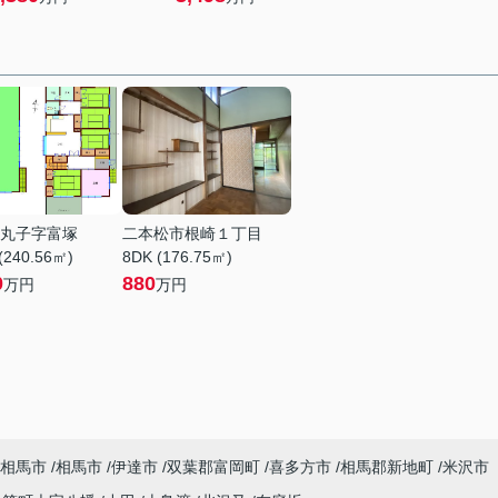
丸子字富塚
二本松市根崎１丁目
(240.56㎡)
8DK (176.75㎡)
0
880
万円
万円
相馬市
相馬市
伊達市
双葉郡富岡町
喜多方市
相馬郡新地町
米沢市