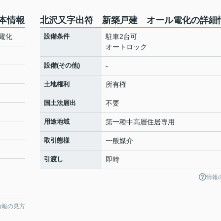
本情報
北沢又字出符 新築戸建 オール電化の詳細
電化
設備条件
駐車2台可
オートロック
設備(その他)
-
土地権利
所有権
国土法届出
不要
用途地域
第一種中高層住居専用
取引態様
一般媒介
引渡し
即時
情報
情報の見方