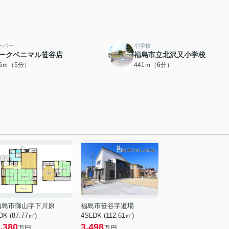
ーパー
小学校
ークベニマル笹谷店
福島市立北沢又小学校
66ｍ（5分）
441ｍ（6分）
福島市御山字下川原
福島市笹谷字道場
DK (87.77㎡)
4SLDK (112.61㎡)
,380
3,498
万円
万円