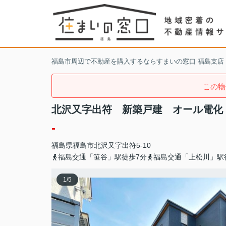
福島市周辺で不動産を購入するならすまいの窓口 福島支店
この物
北沢又字出符 新築戸建 オール電化
-
福島県
福島市
北沢又
字出符5-10
福島交通「笹谷」駅徒歩7分
福島交通「上松川」駅
1
/
5