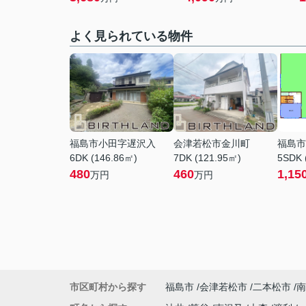
よく見られている物件
福島市小田字遅沢入
会津若松市金川町
福島市
6DK (146.86㎡)
7DK (121.95㎡)
5SDK 
480
460
1,15
万円
万円
市区町村から探す
福島市
会津若松市
二本松市
南