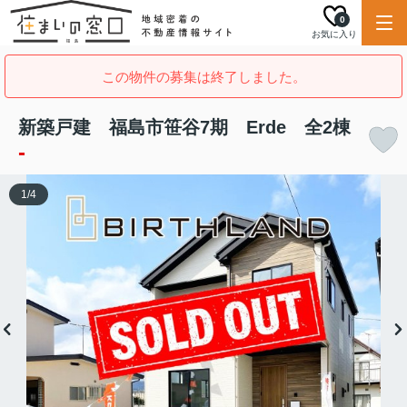
0
お気に入り
この物件の募集は終了しました。
新築戸建 福島市笹谷7期 Erde 全2棟
-
1
/
4