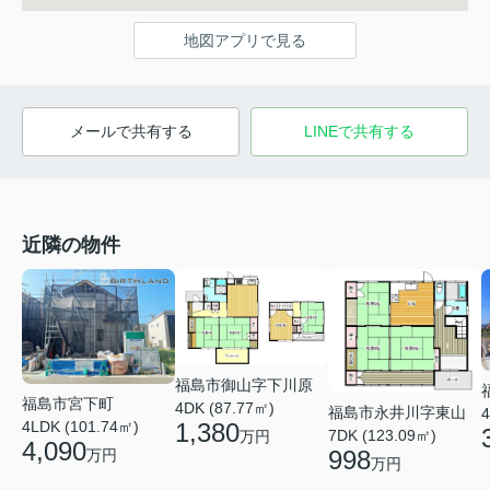
地図アプリで見る
メールで共有する
LINEで共有する
近隣の物件
福島市御山字下川原
福島市宮下町
4DK (87.77㎡)
福島市永井川字東山
4
4LDK (101.74㎡)
1,380
7DK (123.09㎡)
万円
4,090
998
万円
万円