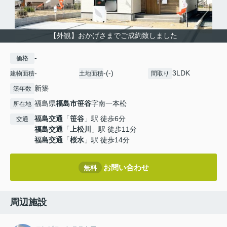
【外観】おかげさまでご成約致しました
-
価格
-
-(-)
3LDK
建物面積
土地面積
間取り
新築
築年数
福島県
福島市
笹谷
字南一本松
所在地
福島交通
「
笹谷
」駅 徒歩6分
交通
福島交通
「
上松川
」駅 徒歩11分
福島交通
「
桜水
」駅 徒歩14分
お問い合わせ
無料
周辺施設