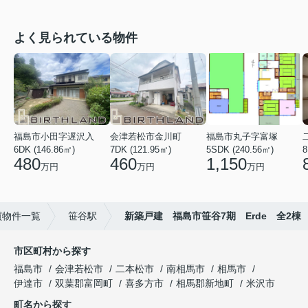
よく見られている物件
福島市小田字遅沢入
会津若松市金川町
福島市丸子字富塚
6DK (146.86㎡)
7DK (121.95㎡)
5SDK (240.56㎡)
8
480
460
1,150
万円
万円
万円
買物件一覧
笹谷駅
新築戸建 福島市笹谷7期 Erde 全2棟
市区町村から探す
福島市
会津若松市
二本松市
南相馬市
相馬市
伊達市
双葉郡富岡町
喜多方市
相馬郡新地町
米沢市
町名から探す