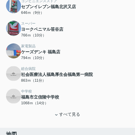
コンビニエンスストア
セブンイレブン福島北沢又店
646ｍ（9分）
スーパー
ヨークベニマル笹谷店
766ｍ（10分）
家電製品
ケーズデンキ 福島店
794ｍ（10分）
総合病院
社会医療法人福島厚生会福島第一病院
863ｍ（11分）
中学校
福島市立信陵中学校
1068ｍ（14分）
すべて見る
地図