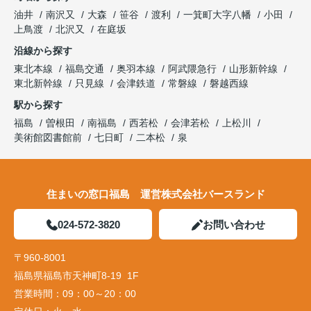
油井
南沢又
大森
笹谷
渡利
一箕町大字八幡
小田
上鳥渡
北沢又
在庭坂
沿線から探す
東北本線
福島交通
奥羽本線
阿武隈急行
山形新幹線
東北新幹線
只見線
会津鉄道
常磐線
磐越西線
駅から探す
福島
曽根田
南福島
西若松
会津若松
上松川
美術館図書館前
七日町
二本松
泉
住まいの窓口福島 運営株式会社バースランド
024-572-3820
お問い合わせ
〒960-8001
福島県福島市天神町8-19 1F
営業時間：
09：00～20：00