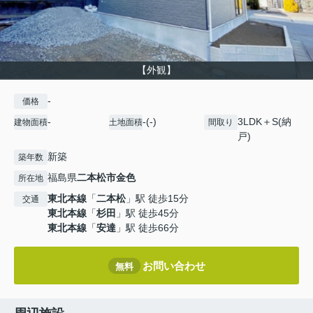
【外観】
-
価格
-
-(-)
3LDK＋S(納
建物面積
土地面積
間取り
戸)
新築
築年数
福島県
二本松市
金色
所在地
東北本線
「
二本松
」駅 徒歩15分
交通
東北本線
「
杉田
」駅 徒歩45分
東北本線
「
安達
」駅 徒歩66分
お問い合わせ
無料