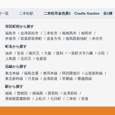
件一覧
二本松駅
二本松市金色第1 Cradle Garden 全1棟
市区町村から探す
福島市
会津若松市
二本松市
南相馬市
相馬市
伊達市
双葉郡富岡町
喜多方市
相馬郡新地町
米沢市
町名から探す
油井
笹谷
南沢又
大森
渡利
一箕町大字八幡
小田
上鳥渡
北沢又
在庭坂
沿線から探す
東北本線
福島交通
奥羽本線
阿武隈急行
山形新幹線
東北新幹線
只見線
会津鉄道
常磐線
磐越西線
駅から探す
福島
曽根田
南福島
西若松
会津若松
美術館図書館前
上松川
七日町
二本松
安達