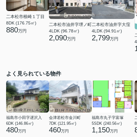
二本松市根崎１丁目
8DK (176.75㎡)
二本松市油井字堺ノ町
二本松市油井字大窪
880
万円
4LDK (96.78㎡)
4LDK (94.91㎡)
2,090
2,799
万円
万円
4
よく見られている物件
福島市小田字遅沢入
会津若松市金川町
福島市丸子字富塚
6DK (146.86㎡)
7DK (121.95㎡)
5SDK (240.56㎡)
8
480
460
1,150
万円
万円
万円