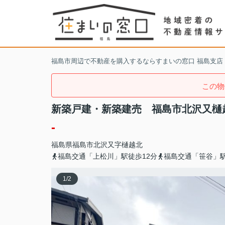
福島市周辺で不動産を購入するならすまいの窓口 福島支店
この物
新築戸建・新築建売 福島市北沢又樋
-
福島県
福島市
北沢又
字樋越北
福島交通「上松川」駅徒歩12分
福島交通「笹谷」駅
1
/
2