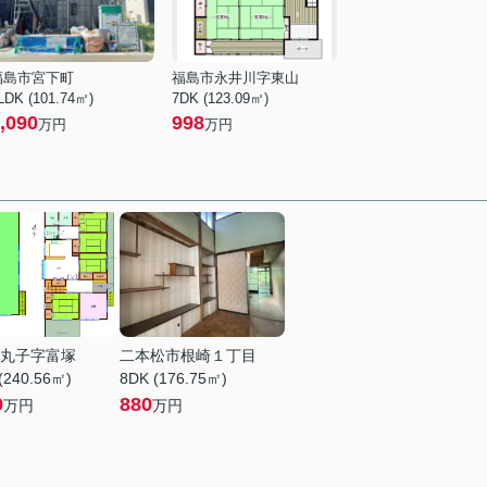
福島市宮下町
福島市永井川字東山
LDK (101.74㎡)
7DK (123.09㎡)
,090
998
万円
万円
丸子字富塚
二本松市根崎１丁目
(240.56㎡)
8DK (176.75㎡)
0
880
万円
万円