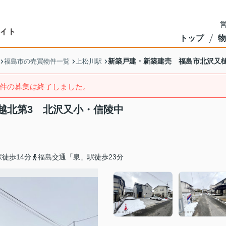
営
トップ
物
新築戸建・新築建売 福島市北沢又
福島市の売買物件一覧
上松川駅
件の募集は終了しました。
越北第3 北沢又小・信陵中
徒歩14分
福島交通「泉」駅徒歩23分