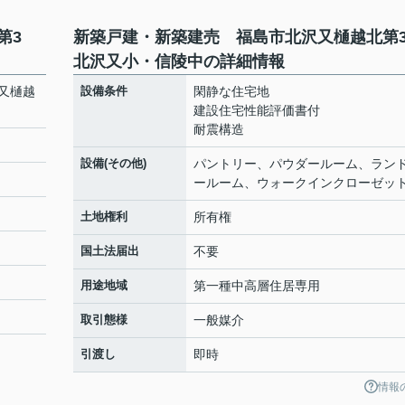
北第3
新築戸建・新築建売 福島市北沢又樋越北
北沢又小・信陵中の詳細情報
又樋越
設備条件
閑静な住宅地
建設住宅性能評価書付
耐震構造
設備(その他)
パントリー、パウダールーム、ラン
ールーム、ウォークインクローゼッ
土地権利
所有権
国土法届出
不要
用途地域
第一種中高層住居専用
取引態様
一般媒介
引渡し
即時
情報