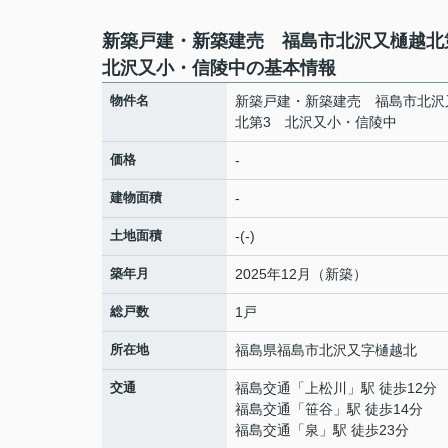
新築戸建・新築建売 福島市北沢又樋越
北沢又小・信陵中の基本情報
物件名
新築戸建・新築建売 福島市北沢
北第3 北沢又小・信陵中
価格
-
建物面積
-
土地面積
-(-)
築年月
2025年12月（新築）
総戸数
1戸
所在地
福島県
福島市
北沢又
字樋越北
交通
福島交通
「
上松川
」駅 徒歩12分
福島交通
「
笹谷
」駅 徒歩14分
福島交通
「
泉
」駅 徒歩23分