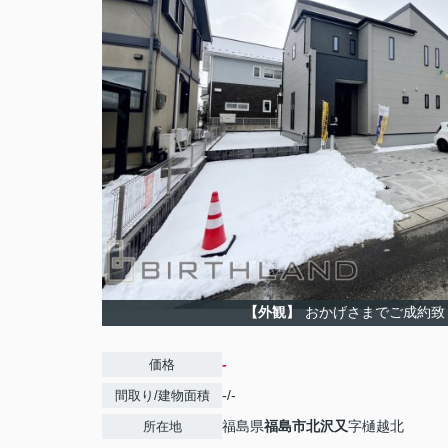
【外観】
おかげさまでご成約致
-
価格
-/-
間取り/建物面積
福島県
福島市
北沢又
字樋越北
所在地