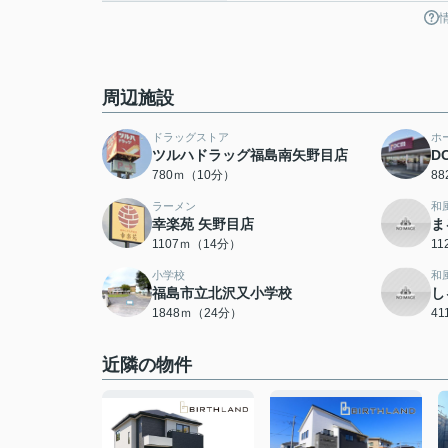
周辺施設
ドラッグストア
ホ
ツルハドラッグ福島南矢野目店
D
780ｍ（10分）
8
ラーメン
和
幸楽苑 矢野目店
ま
1107ｍ（14分）
1
小学校
和
福島市立北沢又小学校
し
1848ｍ（24分）
4
近隣の物件