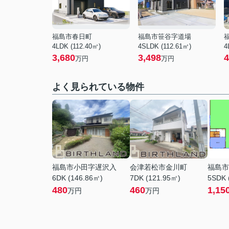
福島市春日町
福島市笹谷字道場
4LDK (112.40㎡)
4SLDK (112.61㎡)
4
3,680
3,498
4
万円
万円
よく見られている物件
福島市小田字遅沢入
会津若松市金川町
福島市
6DK (146.86㎡)
7DK (121.95㎡)
5SDK 
480
460
1,15
万円
万円