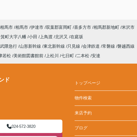
相馬市
相馬市
伊達市
双葉郡富岡町
喜多方市
相馬郡新地町
米沢市
一箕町大字八幡
小田
上鳥渡
北沢又
在庭坂
阿武隈急行
山形新幹線
東北新幹線
只見線
会津鉄道
常磐線
磐越西線
津若松
美術館図書館前
上松川
七日町
二本松
安達
ンド
トップページ
物件検索
来店予約
024-572-3820
ブログ