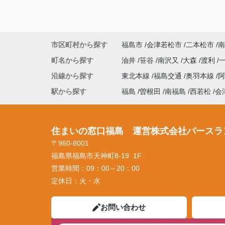
市区町村から探す
福島市
会津若松市
二本松市
南
町名から探す
油井
笹谷
南沢又
大森
渡利
沿線から探す
東北本線
福島交通
奥羽本線
駅から探す
福島
曽根田
南福島
西若松
会
住まいの窓口福島 運営株式会社バースラ
〒960-8001
福島県福島市天神町8-19 1F
営業時間：
09：00～20：00
定休日：
火・水
お問い合わせ