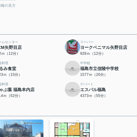
情報の見方
ームセンター
スーパー
CM矢野目店
ヨークベニマル矢野目店
82ｍ（12分）
926ｍ（12分）
風料理
中学校
るみ食堂
福島市立信陵中学校
123ｍ（15分）
1577ｍ（20分）
風料理
デパート
ゃぶ葉 福島本内店
エスパル福島
114ｍ（52分）
4373ｍ（55分）