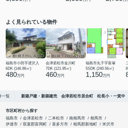
よく見られている物件
福島市小田字遅沢入
会津若松市金川町
福島市丸子字富塚
6DK (146.86㎡)
7DK (121.95㎡)
5SDK (240.56㎡)
8
480
460
1,150
万円
万円
万円
件一覧
新築戸建・新築建売 会津若松市居合町 松長小・一箕中
市区町村から探す
福島市
会津若松市
二本松市
南相馬市
相馬市
伊達市
双葉郡富岡町
喜多方市
相馬郡新地町
米沢市