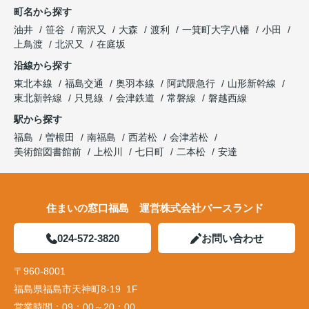
町名から探す
油井
笹谷
南沢又
大森
渡利
一箕町大字八幡
小田
上鳥渡
北沢又
在庭坂
沿線から探す
東北本線
福島交通
奥羽本線
阿武隈急行
山形新幹線
東北新幹線
只見線
会津鉄道
常磐線
磐越西線
駅から探す
福島
曽根田
南福島
西若松
会津若松
美術館図書館前
上松川
七日町
二本松
安達
住まいの窓口福島 運営株式会社バースランド
024-572-3820
お問い合わせ
〒960-8001
福島県福島市天神町8-19 1F
営業時間：
09：00～20：00