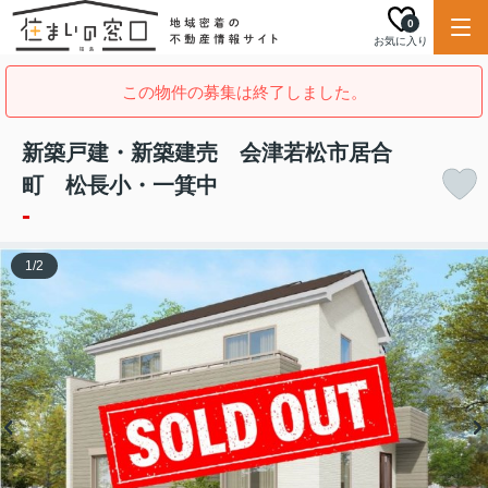
0
お気に入り
この物件の募集は終了しました。
新築戸建・新築建売 会津若松市居合
町 松長小・一箕中
-
1
/
2