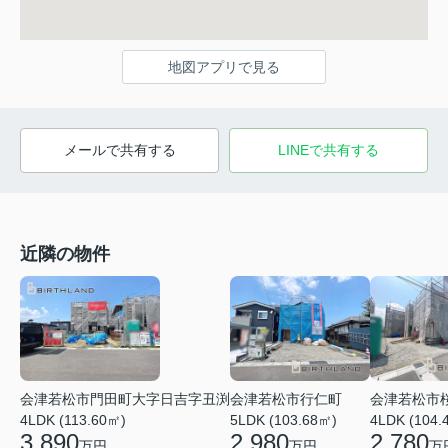
地図アプリで見る
メールで共有する
LINEで共有する
近隣の物件
会津若松市門田町大字日吉字丑渕
会津若松市行仁町
会津若松市
4LDK (113.60㎡)
5LDK (103.68㎡)
4LDK (104.
3,890
2,980
2,780
万円
万円
万