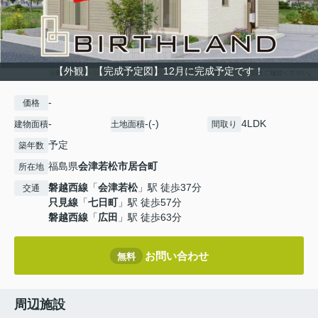
【外観】【完成予定図】12月に完成予定です！
-
価格
-
-(-)
4LDK
建物面積
土地面積
間取り
予定
築年数
福島県
会津若松市
居合町
所在地
磐越西線
「
会津若松
」駅 徒歩37分
交通
只見線
「
七日町
」駅 徒歩57分
磐越西線
「
広田
」駅 徒歩63分
お問い合わせ
無料
周辺施設