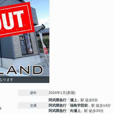
なります
2024年1月(新築)
築年
阿武隈急行
「
瀬上
」駅 徒歩5分
阿武隈急行
「
福島学院前
」駅 徒歩14分
交通
9
阿武隈急行
「
向瀬上
」駅 徒歩33分