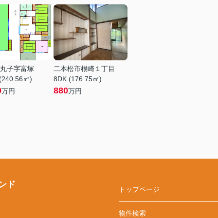
丸子字富塚
二本松市根崎１丁目
(240.56㎡)
8DK (176.75㎡)
0
880
万円
万円
ンド
トップページ
物件検索