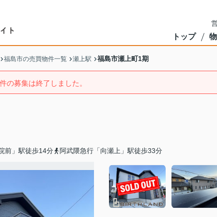
営
トップ
物
福島市瀬上町1期
福島市の売買物件一覧
瀬上駅
件の募集は終了しました。
院前」駅徒歩14分
阿武隈急行「向瀬上」駅徒歩33分