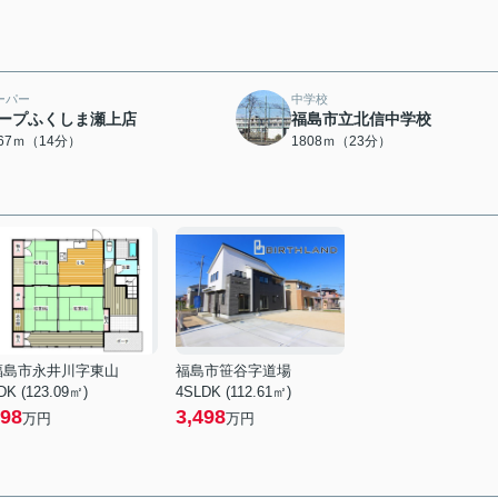
ーパー
中学校
ープふくしま瀬上店
福島市立北信中学校
067ｍ（14分）
1808ｍ（23分）
福島市永井川字東山
福島市笹谷字道場
DK (123.09㎡)
4SLDK (112.61㎡)
98
3,498
万円
万円