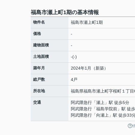
福島市瀬上町1期の基本情報
物件名
福島市瀬上町1期
価格
-
建物面積
-
土地面積
-(-)
築年月
2024年1月（新築）
総戸数
4戸
所在地
福島県
福島市
瀬上町
字桜町１丁目6
交通
阿武隈急行
「
瀬上
」駅 徒歩5分
阿武隈急行
「
福島学院前
」駅 徒歩
阿武隈急行
「
向瀬上
」駅 徒歩33