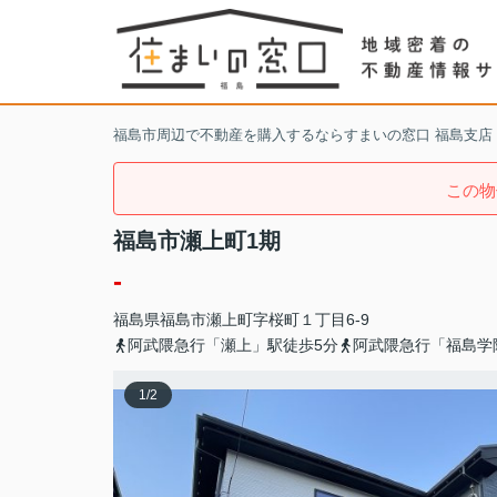
福島市周辺で不動産を購入するならすまいの窓口 福島支店
この物
福島市瀬上町1期
-
福島県
福島市
瀬上町
字桜町１丁目6-9
阿武隈急行「瀬上」駅徒歩5分
阿武隈急行「福島学
1
/
2