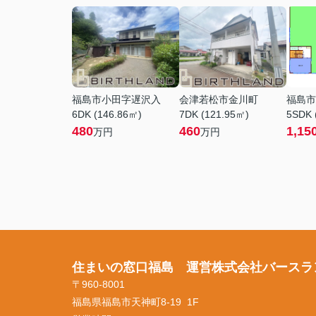
福島市小田字遅沢入
会津若松市金川町
福島市
6DK (146.86㎡)
7DK (121.95㎡)
5SDK 
480
460
1,15
万円
万円
住まいの窓口福島 運営株式会社バースラ
〒960-8001
福島県福島市天神町8-19 1F