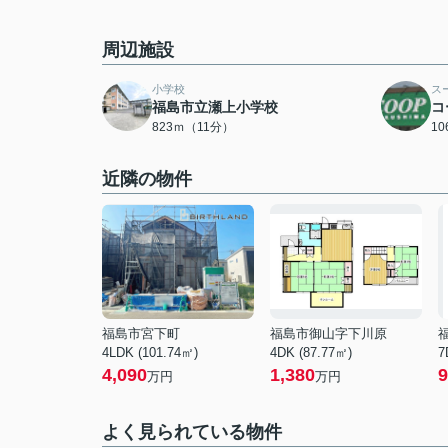
周辺施設
小学校
ス
福島市立瀬上小学校
コ
823ｍ（11分）
1
近隣の物件
福島市宮下町
福島市御山字下川原
4LDK (101.74㎡)
4DK (87.77㎡)
7
4,090
1,380
9
万円
万円
よく見られている物件