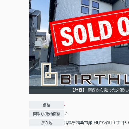
【外観】
南西から撮った外観に
-
価格
-/-
間取り/建物面積
福島県
福島市
瀬上町
字桜町１丁目6-
所在地