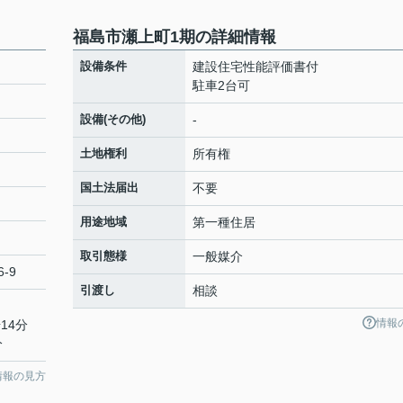
福島市瀬上町1期の詳細情報
設備条件
建設住宅性能評価書付
駐車2台可
設備(その他)
-
土地権利
所有権
国土法届出
不要
用途地域
第一種住居
取引態様
一般媒介
-9
引渡し
相談
情報
14分
分
情報の見方