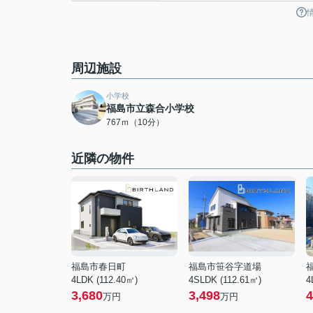
周辺施設
小学校
福島市立森合小学校
767ｍ（10分）
近隣の物件
福島市春日町
福島市笹谷字道場
4LDK (112.40㎡)
4SLDK (112.61㎡)
4
3,680
3,498
4
万円
万円