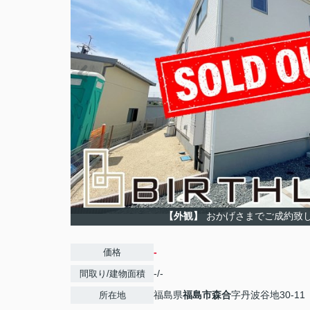
【外観】
おかげさまでご成約致
-
価格
-/-
間取り/建物面積
福島県
福島市
森合
字丹波谷地30-11
所在地