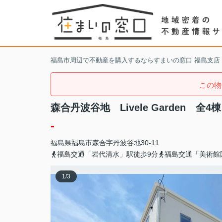
福島市周辺で不動産を購入するならすまいの窓口 福島支店
この物
森合丹波谷地 Livele Garden 全4棟
-
福島県
福島市
森合
字丹波谷地30-11
福島交通「岩代清水」駅徒歩9分
福島交通「美術館
1
/
3