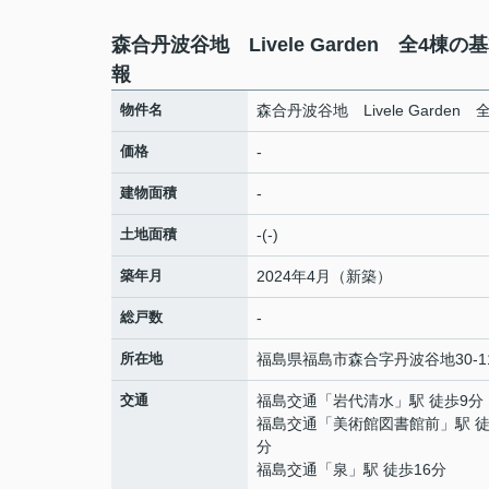
森合丹波谷地 Livele Garden 全4棟の
報
物件名
森合丹波谷地 Livele Garden 
価格
-
建物面積
-
土地面積
-(-)
築年月
2024年4月（新築）
総戸数
-
所在地
福島県
福島市
森合
字丹波谷地30-1
交通
福島交通
「
岩代清水
」駅 徒歩9分
福島交通
「
美術館図書館前
」駅 徒
分
福島交通
「
泉
」駅 徒歩16分