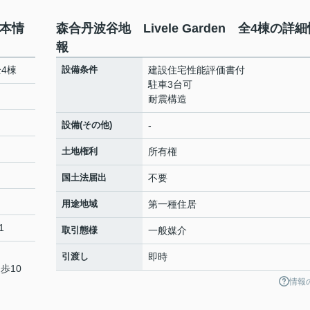
基本情
森合丹波谷地 Livele Garden 全4棟の詳
報
全4棟
設備条件
建設住宅性能評価書付
駐車3台可
耐震構造
設備(その他)
-
土地権利
所有権
国土法届出
不要
用途地域
第一種住居
1
取引態様
一般媒介
引渡し
即時
歩10
情報