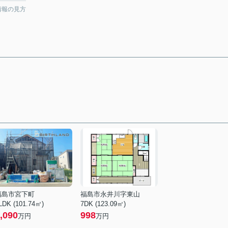
情報の見方
福島市宮下町
福島市永井川字東山
LDK (101.74㎡)
7DK (123.09㎡)
,090
998
万円
万円