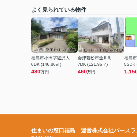
よく見られている物件
福島市小田字遅沢入
会津若松市金川町
福島市
6DK (146.86㎡)
7DK (121.95㎡)
5SDK 
480
460
1,15
万円
万円
住まいの窓口福島 運営株式会社バースラ