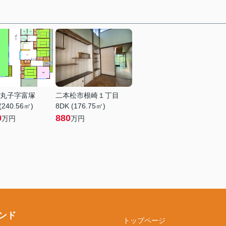
丸子字富塚
二本松市根崎１丁目
(240.56㎡)
8DK (176.75㎡)
0
880
万円
万円
ンド
トップページ