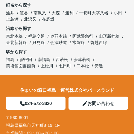
町名から探す
油井
笹谷
南沢又
大森
渡利
一箕町大字八幡
小田
上鳥渡
北沢又
在庭坂
沿線から探す
東北本線
福島交通
奥羽本線
阿武隈急行
山形新幹線
東北新幹線
只見線
会津鉄道
常磐線
磐越西線
駅から探す
福島
曽根田
南福島
西若松
会津若松
美術館図書館前
上松川
七日町
二本松
安達
住まいの窓口福島 運営株式会社バースランド
024-572-3820
お問い合わせ
〒960-8001
福島県福島市天神町8-19 1F
営業時間：
09：00～20：00