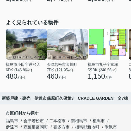
よく見られている物件
福島市小田字遅沢入
会津若松市金川町
福島市丸子字富塚
6DK (146.86㎡)
7DK (121.95㎡)
5SDK (240.56㎡)
8
480
460
1,150
万円
万円
万円
新築戸建・建売 伊達市保原町久保第3 CRADLE GARDEN 全7棟
市区町村から探す
福島市
会津若松市
二本松市
南相馬市
相馬市
伊達市
双葉郡富岡町
喜多方市
相馬郡新地町
米沢市