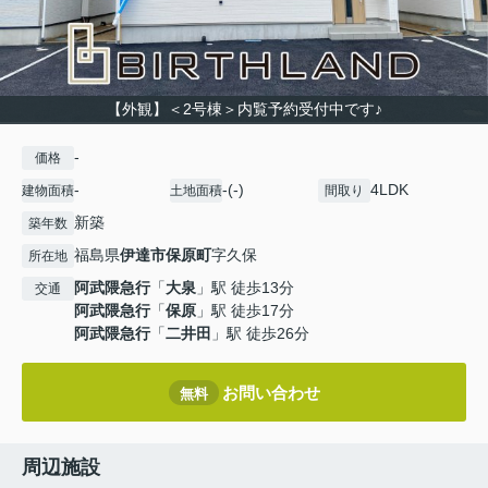
【外観】＜2号棟＞内覧予約受付中です♪
-
価格
-
-(-)
4LDK
建物面積
土地面積
間取り
新築
築年数
福島県
伊達市
保原町
字久保
所在地
阿武隈急行
「
大泉
」駅 徒歩13分
交通
阿武隈急行
「
保原
」駅 徒歩17分
阿武隈急行
「
二井田
」駅 徒歩26分
お問い合わせ
無料
周辺施設