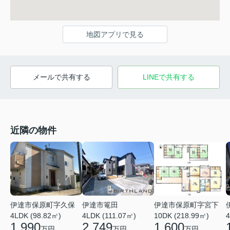
地図アプリで見る
メールで共有する
LINEで共有する
近隣の物件
伊達市保原町字宮下
伊達市保原町字久保
伊達市篭田
10DK (218.99㎡)
4
4LDK (98.82㎡)
4LDK (111.07㎡)
1,600
1,990
2,749
万円
万円
万円