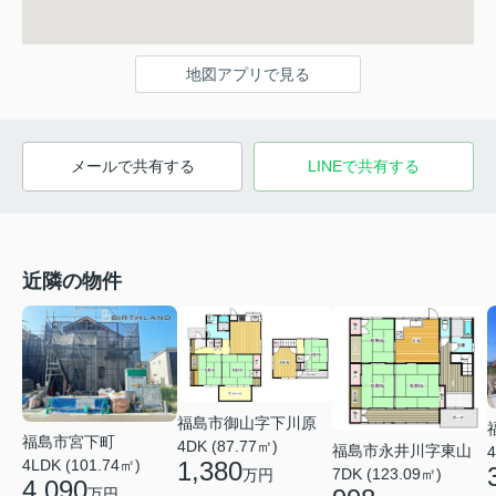
地図アプリで見る
メールで共有する
LINEで共有する
近隣の物件
福島市御山字下川原
福島市宮下町
4DK (87.77㎡)
福島市永井川字東山
4
4LDK (101.74㎡)
1,380
7DK (123.09㎡)
万円
4,090
万円