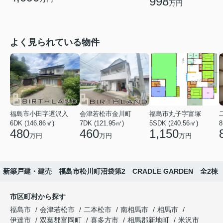
998
万円
よく見られている物件
福島市小田字遅沢入
会津若松市金川町
福島市丸子字富塚
6DK (146.86㎡)
7DK (121.95㎡)
5SDK (240.56㎡)
8
480
460
1,150
万円
万円
万円
新築戸建・建売 福島市松川町沼袋第2 CRADLE GARDEN 全2棟
市区町村から探す
福島市
会津若松市
二本松市
南相馬市
相馬市
伊達市
双葉郡富岡町
喜多方市
相馬郡新地町
米沢市