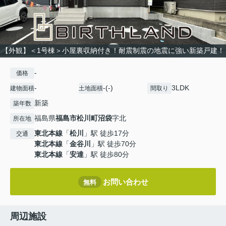
【外観】＜1号棟＞小屋裏収納付き！耐震制震の地震に強い新築戸建！
-
価格
-
-(-)
3LDK
建物面積
土地面積
間取り
新築
築年数
福島県
福島市
松川町沼袋
字北
所在地
東北本線
「
松川
」駅 徒歩17分
交通
東北本線
「
金谷川
」駅 徒歩70分
東北本線
「
安達
」駅 徒歩80分
お問い合わせ
無料
周辺施設