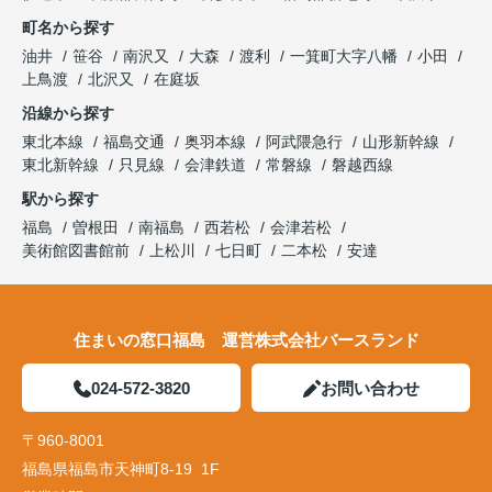
町名から探す
油井
笹谷
南沢又
大森
渡利
一箕町大字八幡
小田
上鳥渡
北沢又
在庭坂
沿線から探す
東北本線
福島交通
奥羽本線
阿武隈急行
山形新幹線
東北新幹線
只見線
会津鉄道
常磐線
磐越西線
駅から探す
福島
曽根田
南福島
西若松
会津若松
美術館図書館前
上松川
七日町
二本松
安達
住まいの窓口福島 運営株式会社バースランド
024-572-3820
お問い合わせ
〒960-8001
福島県福島市天神町8-19 1F