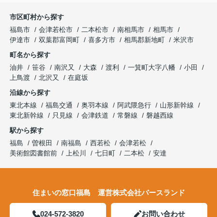
市区町村から探す
福島市
会津若松市
二本松市
南相馬市
相馬市
伊達市
双葉郡富岡町
喜多方市
相馬郡新地町
米沢市
町名から探す
油井
笹谷
南沢又
大森
渡利
一箕町大字八幡
小田
上鳥渡
北沢又
在庭坂
沿線から探す
東北本線
福島交通
奥羽本線
阿武隈急行
山形新幹線
東北新幹線
只見線
会津鉄道
常磐線
磐越西線
駅から探す
福島
曽根田
南福島
西若松
会津若松
美術館図書館前
上松川
七日町
二本松
安達
住まいの窓口福島 運営株式会社バースランド
024-572-3820
お問い合わせ