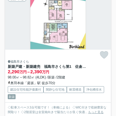
福島市さくら
新築戸建・新築建売 福島市さくら第1 佐倉小・西信中
2,290
2,390
万円～
万円
98.00㎡～98.82㎡ (4LDK) /新築 /2階建
奥羽本線「庭坂」駅 徒歩70分
建設住宅性能評価書付
閑静な住宅地
耐震構造
浄化槽排水
新築
◇駐車スペース3台可能です！（車種による） ◇WIC付きで収納豊富な
間取り！ ◇2階居室は全室南向きで陽当たりが良く快適...
もっと見る