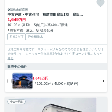
福島市町庭坂
中古戸建・中古住宅 福島市町庭坂1期 庭坂小学校・吾妻中学校
1,649
万円
101.02㎡ (4LDK＋S(納戸)) /築44年 /2階建
奥羽本線「庭坂」駅 徒歩10分
駐車2台可
浄化槽排水
現地ご案内可能です！リフォーム済みなのでそのままお住まいいただけ
る物件です！シャッター付き車庫2台分あり！住宅ローンや資...
もっと
見る
販売中の物件
1,649万円
- / 101.02㎡ / 4LDK＋S(納戸)
中古一戸建