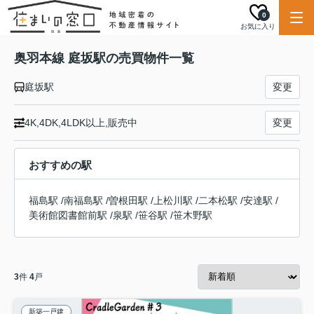
0
お気に入り
奥羽本線 庭坂駅の売買物件一覧
庭坂駅
変更
4K,4DK,4LDK以上,販売中
変更
おすすめの駅
福島駅
/
南福島駅
/
曽根田駅
/
上松川駅
/
二本松駅
/
安達駅
/
美術館図書館前駅
/
泉駅
/
笹谷駅
/
笹木野駅
3
件
4
戸
新築一戸建