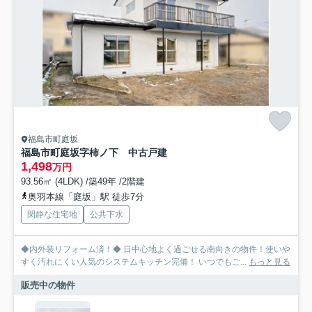
福島市町庭坂
福島市町庭坂字柿ノ下 中古戸建
1,498
万円
93.56㎡ (4LDK) /築49年 /2階建
奥羽本線「庭坂」駅 徒歩7分
閑静な住宅地
公共下水
◆内外装リフォーム済！◆ 日中心地よく過ごせる南向きの物件！使いや
すく汚れにくい人気のシステムキッチン完備！ いつでもご...
もっと見る
販売中の物件