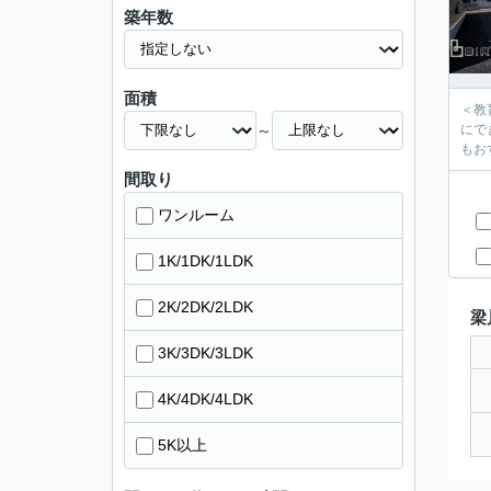
築年数
面積
＜教育施設＞梁川小
～
にで
間取り
ワンルーム
1K/1DK/1LDK
2K/2DK/2LDK
梁
3K/3DK/3LDK
4K/4DK/4LDK
5K以上