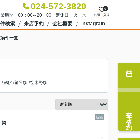
024-572-3820
0
業時間：09：00～20：00 定休日：火・水
お気に入り
件検索
来店予約
会社概要
Instagram
買物件一覧
駅
/
泉駅
/
笹谷駅
/
笹木野駅
来店予約
新築
 梁