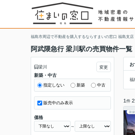
福島市周辺で不動産を購入するならすまいの窓口 福島支店
阿武隈急行 梁川駅の売買物件一覧
お
梁川
変更
新築・中古
福
指定しない
新築
中古
1
2
件
販売中のみ表示
新築
価格
～