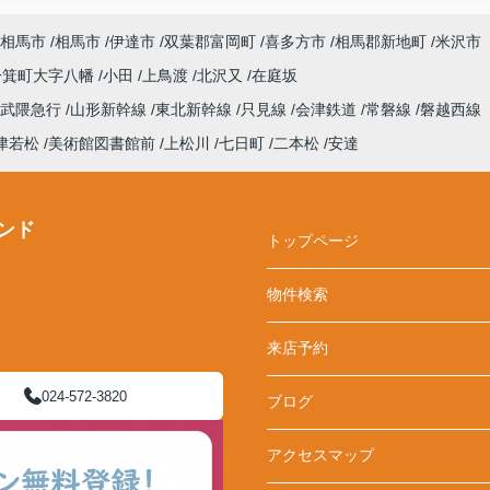
相馬市
相馬市
伊達市
双葉郡富岡町
喜多方市
相馬郡新地町
米沢市
一箕町大字八幡
小田
上鳥渡
北沢又
在庭坂
阿武隈急行
山形新幹線
東北新幹線
只見線
会津鉄道
常磐線
磐越西線
津若松
美術館図書館前
上松川
七日町
二本松
安達
ンド
トップページ
物件検索
来店予約
024-572-3820
ブログ
アクセスマップ