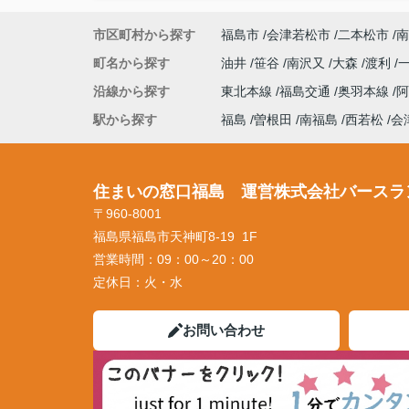
市区町村から探す
福島市
会津若松市
二本松市
南
町名から探す
油井
笹谷
南沢又
大森
渡利
沿線から探す
東北本線
福島交通
奥羽本線
駅から探す
福島
曽根田
南福島
西若松
会
住まいの窓口福島 運営株式会社バースラ
〒960-8001
福島県福島市天神町8-19 1F
営業時間：
09：00～20：00
定休日：
火・水
お問い合わせ