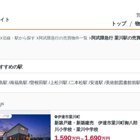
営
トップ
物
阿武隈急行 梁川駅の売
沿線・駅から探す
阿武隈急行の売買物件一覧
すすめの駅
島駅
/
南福島駅
/
曽根田駅
/
上松川駅
/
二本松駅
/
安達駅
/
美術館図書館前
戸
一戸建
伊達市
梁川町
新築戸建・新築建売 伊達市梁川町御八郎
川小学校・梁川中学校
1,590
1,690
万円～
万円