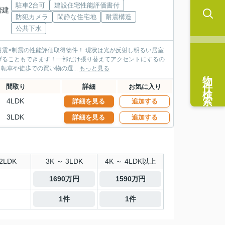
駐車2台可
建設住宅性能評価書付
2階建
防犯カメラ
閑静な住宅地
耐震構造
公共下水
げることもできます！一部だけ張り替えてアクセントにするの
く自転車や徒歩での買い物の選...
もっと見る
物件検索
間取り
詳細
お気に入り
4LDK
詳細を見る
追加する
3LDK
詳細を見る
追加する
2LDK
3K ～ 3LDK
4K ～ 4LDK以上
1690万円
1590万円
1件
1件