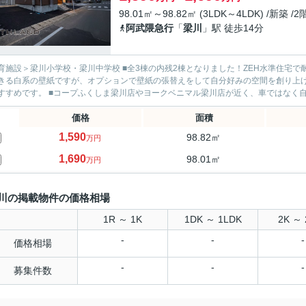
98.01㎡～98.82㎡ (3LDK～4LDK) /新築 /
阿武隈急行
「
梁川
」駅 徒歩14分
学校・梁川中学校 ■全3棟の内残2棟となりました！ZEH水準住宅で耐震×制震の性能評価取得物件！ 現状は光が反射し明るい居室
きる白系の壁紙ですが、オプションで壁紙の張替えをして自分好みの空間を創り上
もおすすめです。 ■コープふくしま梁川店やヨークベニマル梁川店が近く、車ではな
価格
面積
1,590
98.82㎡
万円
1,690
98.01㎡
万円
川の掲載物件の価格相場
1R ～ 1K
1DK ～ 1LDK
2K ～ 
-
-
-
価格相場
-
-
-
募集件数