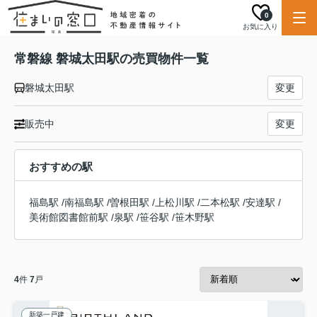
0
お気に入り
常磐線 磐城太田駅の売買物件一覧
磐城太田駅
変更
販売中
変更
おすすめの駅
福島駅
/
南福島駅
/
曽根田駅
/
上松川駅
/
二本松駅
/
安達駅
/
美術館図書館前駅
/
泉駅
/
笹谷駅
/
笹木野駅
4
件
7
戸
新築一戸建