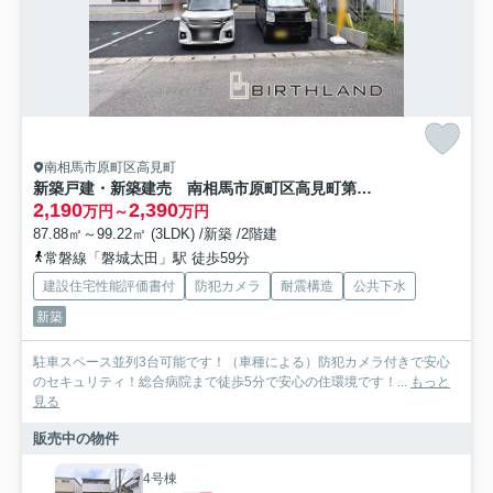
南相馬市原町区高見町
新築戸建・新築建売 南相馬市原町区高見町第2 原町第一小・原町第二中
2,190
2,390
万円～
万円
87.88㎡～99.22㎡ (3LDK) /新築 /2階建
常磐線「磐城太田」駅 徒歩59分
建設住宅性能評価書付
防犯カメラ
耐震構造
公共下水
新築
駐車スペース並列3台可能です！（車種による）防犯カメラ付きで安心
のセキュリティ！総合病院まで徒歩5分で安心の住環境です！...
もっと
見る
販売中の物件
4号棟