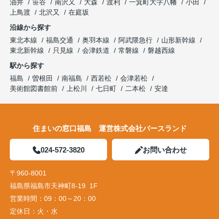
油井
笹谷
南沢又
大森
渡利
一箕町大字八幡
小田
上鳥渡
北沢又
在庭坂
沿線から探す
東北本線
福島交通
奥羽本線
阿武隈急行
山形新幹線
東北新幹線
只見線
会津鉄道
常磐線
磐越西線
駅から探す
福島
曽根田
南福島
西若松
会津若松
美術館図書館前
上松川
七日町
二本松
安達
住まいの窓口福島 運営株式会社バースランド
024-572-3820
お問い合わせ
〒960-8001
福島県福島市天神町8-19 1F
営業時間：
09：00～20：00
定休日：
火・水