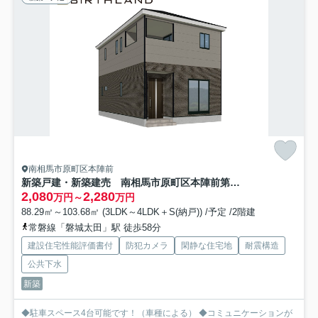
南相馬市原町区本陣前
新築戸建・新築建売 南相馬市原町区本陣前第5 第三小・第一中
2,080
2,280
万円～
万円
88.29㎡～103.68㎡ (3LDK～4LDK＋S(納戸)) /予定 /2階建
常磐線「磐城太田」駅 徒歩58分
建設住宅性能評価書付
防犯カメラ
閑静な住宅地
耐震構造
公共下水
新築
◆駐車スペース4台可能です！（車種による） ◆コミュニケーションが