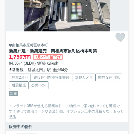
南相馬市原町区橋本町
新築戸建・新築建売 南相馬市原町区橋本町第2 第二小・第一中
1,750
万円
7月27日 値下げ
94.36㎡ (3LDK) /新築 /2階建
常磐線「磐城太田」駅 徒歩64分
駐車2台可
建設住宅性能評価書付
防犯カメラ
閑静な住宅地
耐震構造
公共下水
新築
＼フラット35Sが使える新築物件！／物件のご案内はいつでも可能で
す！併せて住宅ローンや資金計画、オプション工事の見積りな...
もっと
見る
販売中の物件