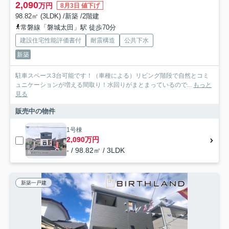
2,090
万円
8月3日 値下げ
98.82㎡ (3LDK) /新築 /2階建
常磐線「磐城太田」駅 徒歩70分
建設住宅性能評価書付
耐震構造
公共下水
新築
駐車スペース3台可能です！（車種による）リビング階段で自然とコミ
ュニケーションが増える間取り！水回りがまとまっているので...
もっと
見る
販売中の物件
1号棟
2,090万円
- / 98.82㎡ / 3LDK
新築一戸建