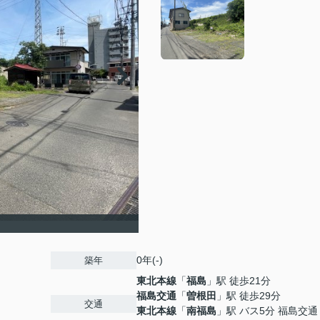
0年(-)
築年
東北本線
「
福島
」駅 徒歩21分
福島交通
「
曽根田
」駅 徒歩29分
交通
東北本線
「
南福島
」駅 バス5分 福島交