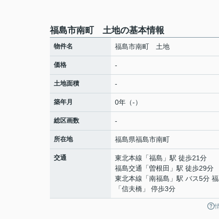
福島市南町 土地の基本情報
物件名
福島市南町 土地
価格
-
土地面積
-
築年月
0年（-）
総区画数
-
所在地
福島県
福島市
南町
交通
東北本線
「
福島
」駅 徒歩21分
福島交通
「
曽根田
」駅 徒歩29分
東北本線
「
南福島
」駅 バス5分 
「信夫橋」 停歩3分