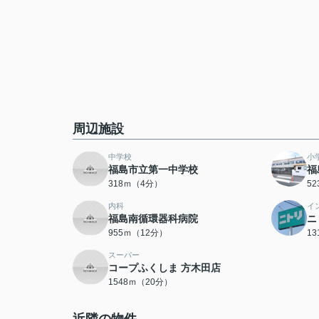
周辺施設
中学校
小
福島市立第一中学校
福
318ｍ（4分）
5
内科
イ
福島南循環器科病院
ニ
955ｍ（12分）
1
スーパー
コープふくしま 方木田店
1548ｍ（20分）