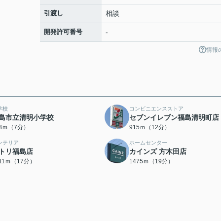
引渡し
相談
開発許可番号
-
情報
学校
コンビニエンスストア
島市立清明小学校
セブンイレブン福島清明町店
23ｍ（7分）
915ｍ（12分）
ンテリア
ホームセンター
トリ福島店
カインズ 方木田店
311ｍ（17分）
1475ｍ（19分）