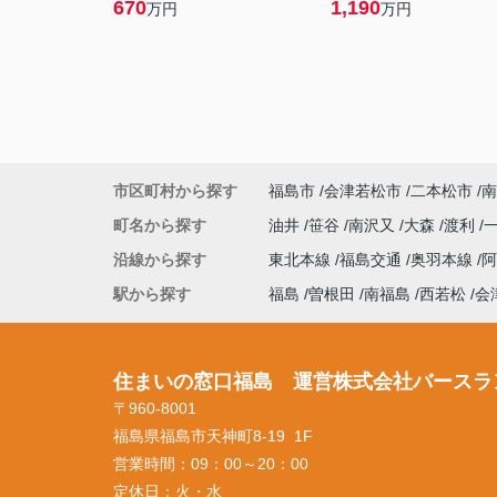
670
1,190
万円
万円
市区町村から探す
福島市
会津若松市
二本松市
南
町名から探す
油井
笹谷
南沢又
大森
渡利
沿線から探す
東北本線
福島交通
奥羽本線
駅から探す
福島
曽根田
南福島
西若松
会
住まいの窓口福島 運営株式会社バースラ
〒960-8001
福島県福島市天神町8-19 1F
営業時間：
09：00～20：00
定休日：
火・水