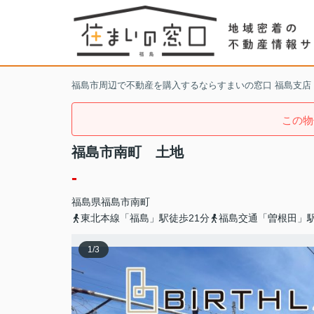
福島市周辺で不動産を購入するならすまいの窓口 福島支店
この物
福島市南町 土地
-
福島県
福島市
南町
東北本線「福島」駅徒歩21分
福島交通「曽根田」駅
1
/
3