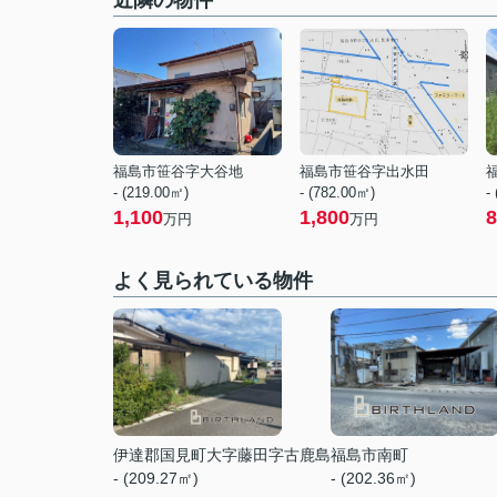
近隣の物件
福島市笹谷字大谷地
福島市笹谷字出水田
- (219.00㎡)
- (782.00㎡)
-
1,100
1,800
8
万円
万円
よく見られている物件
伊達郡国見町大字藤田字古鹿島
福島市南町
- (209.27㎡)
- (202.36㎡)