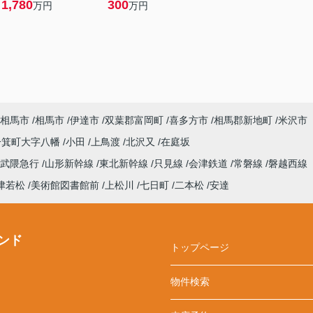
1,780
300
万円
万円
相馬市
相馬市
伊達市
双葉郡富岡町
喜多方市
相馬郡新地町
米沢市
一箕町大字八幡
小田
上鳥渡
北沢又
在庭坂
阿武隈急行
山形新幹線
東北新幹線
只見線
会津鉄道
常磐線
磐越西線
津若松
美術館図書館前
上松川
七日町
二本松
安達
ンド
トップページ
物件検索