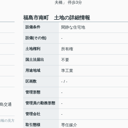
夫橋」 停歩3分
福島市南町 土地の詳細情報
設備条件
閑静な住宅地
設備(その他)
-
土地権利
所有権
国土法届出
不要
用途地域
準工業
区画数
- / -
管理形態
-
管理員の勤務形態
-
福島交通
管理会社
-
情報の見方
取引態様
専任媒介