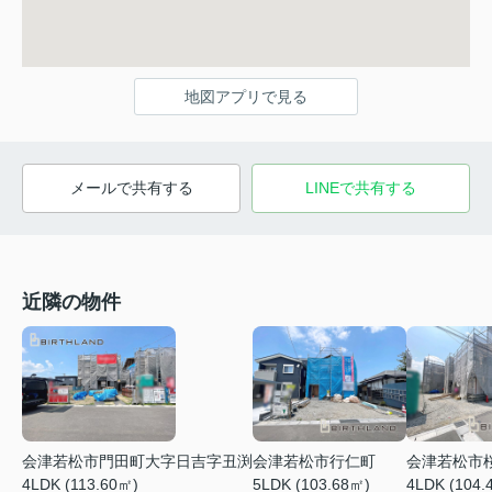
地図アプリで見る
メールで共有する
LINEで共有する
近隣の物件
会津若松市門田町大字日吉字丑渕
会津若松市行仁町
会津若松市
4LDK (113.60㎡)
5LDK (103.68㎡)
4LDK (104.