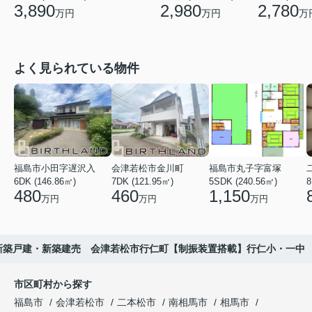
3,890
2,980
2,780
万円
万円
万
よく見られている物件
福島市小田字遅沢入
会津若松市金川町
福島市丸子字富塚
6DK (146.86㎡)
7DK (121.95㎡)
5SDK (240.56㎡)
8
480
460
1,150
万円
万円
万円
新築戸建・新築建売 会津若松市行仁町【制振装置搭載】行仁小・一中
市区町村から探す
福島市
会津若松市
二本松市
南相馬市
相馬市