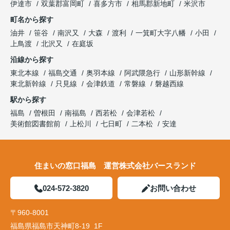
伊達市
双葉郡富岡町
喜多方市
相馬郡新地町
米沢市
町名から探す
油井
笹谷
南沢又
大森
渡利
一箕町大字八幡
小田
上鳥渡
北沢又
在庭坂
沿線から探す
東北本線
福島交通
奥羽本線
阿武隈急行
山形新幹線
東北新幹線
只見線
会津鉄道
常磐線
磐越西線
駅から探す
福島
曽根田
南福島
西若松
会津若松
美術館図書館前
上松川
七日町
二本松
安達
住まいの窓口福島 運営株式会社バースランド
024-572-3820
お問い合わせ
〒960-8001
福島県福島市天神町8-19 1F