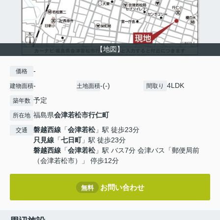
【地図】
-
価格
-
-(-)
4LDK
建物面積
土地面積
間取り
予定
築年数
福島県
会津若松市
行仁町
所在地
磐越西線
「
会津若松
」駅 徒歩23分
交通
只見線
「
七日町
」駅 徒歩23分
磐越西線
「
会津若松
」駅 バス7分 会津バス「郵便局前
（会津若松市）」 停歩12分
お問い合わせ
無料