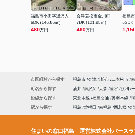
福島市小田字遅沢入
会津若松市金川町
福島市
6DK (146.86㎡)
7DK (121.95㎡)
5SDK 
480
460
1,15
万円
万円
市区町村から探す
福島市
会津若松市
二本松市
南
町名から探す
油井
南沢又
大森
笹谷
渡利
沿線から探す
東北本線
福島交通
奥羽本線
駅から探す
福島
曽根田
南福島
西若松
会
住まいの窓口福島 運営株式会社バースラ