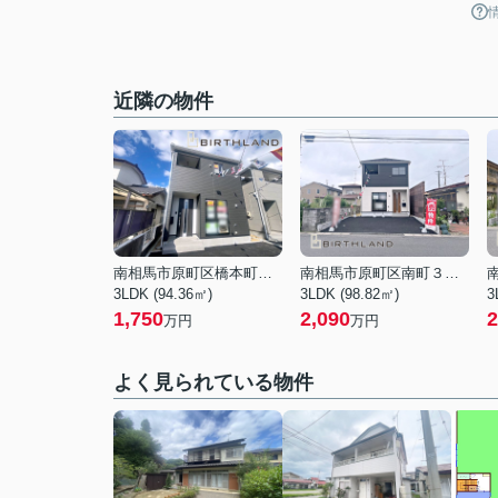
近隣の物件
南相馬市原町区橋本町３丁目
南相馬市原町区南町３丁目
3LDK (94.36㎡)
3LDK (98.82㎡)
3
1,750
2,090
2
万円
万円
よく見られている物件