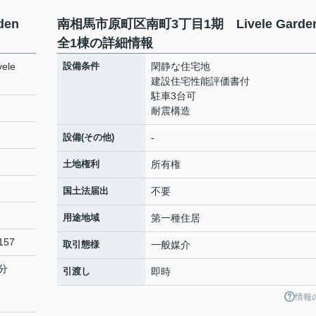
rden
南相馬市原町区南町3丁目1期 Livele Gard
全1棟の詳細情報
le
設備条件
閑静な住宅地
建設住宅性能評価書付
駐車3台可
耐震構造
設備(その他)
-
土地権利
所有権
国土法届出
不要
用途地域
第一種住居
57
取引態様
一般媒介
分
引渡し
即時
情報