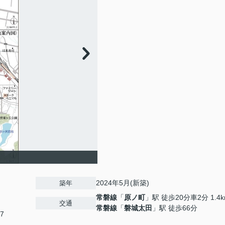
2024年5月(新築)
築年
常磐線
「
原ノ町
」駅 徒歩20分車2分 1.4
交通
常磐線
「
磐城太田
」駅 徒歩66分
7