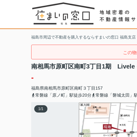
福島市周辺で不動産を購入するならすまいの窓口 福島支店
この物
南相馬市原町区南町3丁目1期 Livele 
-
福島県
南相馬市
原町区南町
３丁目157
常磐線「原ノ町」駅徒歩20分
常磐線「磐城太田」駅
1
/
1