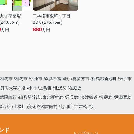
丸子字富塚
二本松市根崎１丁目
(240.56㎡)
8DK (176.75㎡)
0
880
万円
万円
相馬市
相馬市
伊達市
双葉郡富岡町
喜多方市
相馬郡新地町
米沢市
一箕町大字八幡
小田
上鳥渡
北沢又
在庭坂
阿武隈急行
山形新幹線
東北新幹線
只見線
会津鉄道
常磐線
磐越西線
津若松
上松川
美術館図書館前
七日町
二本松
泉
ンド
トップページ