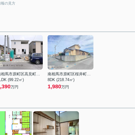
情報の見方
南相馬市原町区高見町２丁目
南相馬市原町区桜井町１丁目
LDK (99.22㎡)
8DK (218.74㎡)
,390
1,980
万円
万円