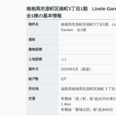
南相馬市原町区南町3丁目1期 Livele Ga
全1棟の基本情報
物件名
南相馬市原町区南町3丁目1期 Live
Garden 全1棟
価格
-
建物面積
-
土地面積
-(-)
築年月
2024年5月（新築）
総戸数
9戸
所在地
福島県
南相馬市
原町区南町
３丁目1
交通
常磐線
「
原ノ町
」駅 徒歩20分車2
1.4km
常磐線
「
磐城太田
」駅 徒歩66分