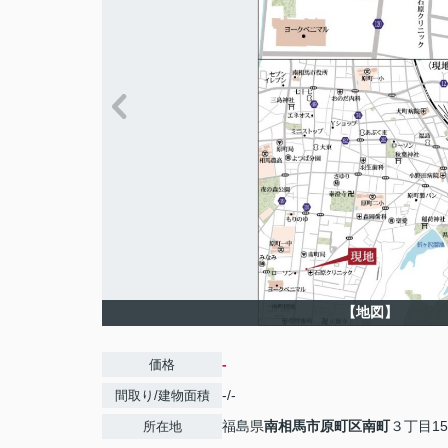
【地図】
-
価格
-/-
間取り/建物面積
福島県
南相馬市
原町区南町
３丁目15
所在地