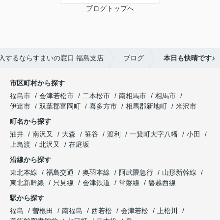
ブログトップへ
入するならすまいの窓口 福島支店
ブログ
本日も快晴です♪
市区町村から探す
福島市
会津若松市
二本松市
南相馬市
相馬市
伊達市
双葉郡富岡町
喜多方市
相馬郡新地町
米沢市
町名から探す
油井
南沢又
大森
笹谷
渡利
一箕町大字八幡
小田
上鳥渡
北沢又
在庭坂
沿線から探す
東北本線
福島交通
奥羽本線
阿武隈急行
山形新幹線
東北新幹線
只見線
会津鉄道
常磐線
磐越西線
駅から探す
福島
曽根田
南福島
西若松
会津若松
上松川