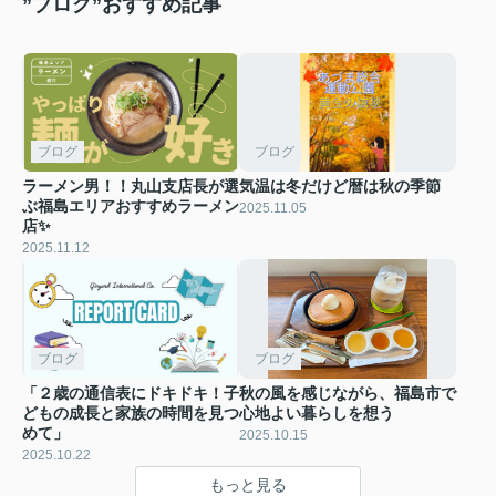
”ブログ”おすすめ記事
ブログ
ブログ
ラーメン男！！丸山支店長が選
気温は冬だけど暦は秋の季節
ぶ福島エリアおすすめラーメン
2025.11.05
店✨
2025.11.12
ブログ
ブログ
「２歳の通信表にドキドキ！子
秋の風を感じながら、福島市で
どもの成長と家族の時間を見つ
心地よい暮らしを想う
めて」
2025.10.15
2025.10.22
もっと見る