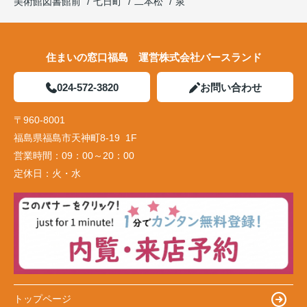
美術館図書館前
七日町
二本松
泉
住まいの窓口福島 運営株式会社バースランド
024-572-3820
お問い合わせ
〒960-8001
福島県福島市天神町8-19 1F
営業時間：
09：00～20：00
定休日：
火・水
トップページ