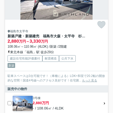
福島市太平寺
新築戸建・新築建売 福島市大森・太平寺 杉妻小・福島第一中
2,880
3,330
万円～
万円
108.06㎡～110.96㎡ (4LDK) /新築 /2階建
東北本線「福島」駅 徒歩29分
建設住宅性能評価書付
耐震構造
公共下水
新築
駐車スペースは3台可能です！（車種による）LDK+和室で20.2帖の開放
的な空間！国道4号線へのアクセス良好です！住宅購...
もっと見る
販売中の物件
3号棟
2,880万円
- / 108.06㎡ / 4LDK