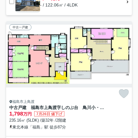
- / 122.06㎡ / 4LDK
中古一戸建
福島市上鳥渡
中古戸建 福島市上鳥渡字しのぶ台 鳥川小・信夫中
1,798
万円
7月26日 値下げ
235.16㎡ (5LDK) /築32年 /2階建
東北本線「福島」駅 徒歩87分