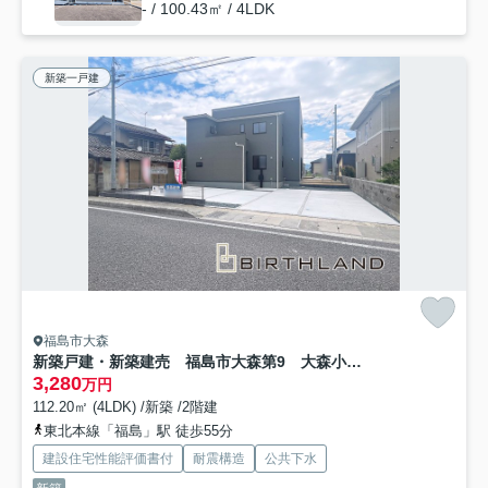
- / 100.43㎡ / 4LDK
新築一戸建
福島市大森
新築戸建・新築建売 福島市大森第9 大森小・信夫中
3,280
万円
112.20㎡ (4LDK) /新築 /2階建
東北本線「福島」駅 徒歩55分
建設住宅性能評価書付
耐震構造
公共下水