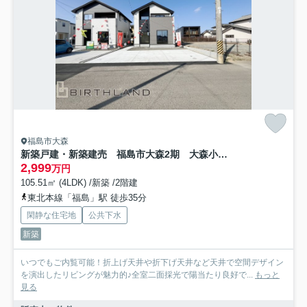
福島市大森
新築戸建・新築建売 福島市大森2期 大森小学校・信夫中学校
2,999
万円
105.51㎡ (4LDK) /新築 /2階建
東北本線「福島」駅 徒歩35分
閑静な住宅地
公共下水
新築
いつでもご内覧可能！折上げ天井や折下げ天井など天井で空間デザイン
を演出したリビングが魅力的♪全室二面採光で陽当たり良好で...
もっと
見る