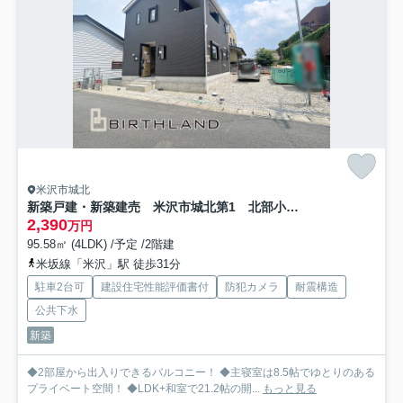
米沢市城北
新築戸建・新築建売 米沢市城北第1 北部小・第四中
2,390
万円
95.58㎡ (4LDK) /予定 /2階建
米坂線「米沢」駅 徒歩31分
駐車2台可
建設住宅性能評価書付
防犯カメラ
耐震構造
公共下水
新築
◆2部屋から出入りできるバルコニー！ ◆主寝室は8.5帖でゆとりのある
プライベート空間！ ◆LDK+和室で21.2帖の開...
もっと見る