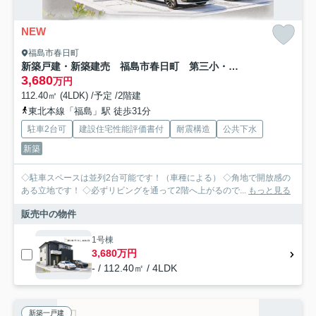
NEW
福島市春日町
新築戸建・新築建売 福島市春日町 第三小・第二中
3,680
万円
112.40㎡ (4LDK) /予定 /2階建
東北本線「福島」駅 徒歩31分
駐車2台可
建設住宅性能評価書付
耐震構造
公共下水
新築
◇駐車スペースは並列2台可能です！（車種による） ◇角地で開放感の
ある立地です！ ◇必ずリビングを通って2階へ上がるので...
もっと見る
販売中の物件
1号棟
3,680万円
- / 112.40㎡ / 4LDK
新築一戸建