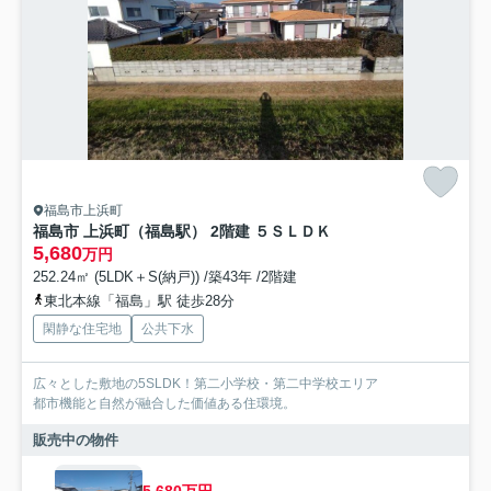
福島市上浜町
福島市 上浜町（福島駅） 2階建 ５ＳＬＤＫ
5,680
万円
252.24㎡ (5LDK＋S(納戸)) /築43年 /2階建
東北本線「福島」駅 徒歩28分
閑静な住宅地
公共下水
広々とした敷地の5SLDK！第二小学校・第二中学校エリア
都市機能と自然が融合した価値ある住環境。
販売中の物件