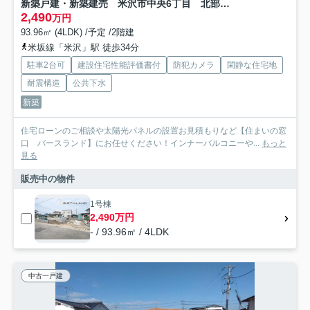
新築戸建・新築建売 米沢市中央6丁目 北部小・第四中
2,490
万円
93.96㎡ (4LDK) /予定 /2階建
米坂線「米沢」駅 徒歩34分
駐車2台可
建設住宅性能評価書付
防犯カメラ
閑静な住宅地
耐震構造
公共下水
新築
住宅ローンのご相談や太陽光パネルの設置お見積もりなど【住まいの窓
口 バースランド】にお任せください！インナーバルコニーや...
もっと
見る
販売中の物件
1号棟
2,490万円
- / 93.96㎡ / 4LDK
中古一戸建