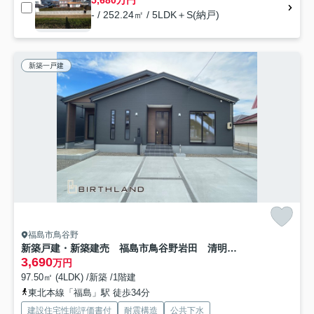
5,680万円
- / 252.24㎡ / 5LDK＋S(納戸)
新築一戸建
福島市鳥谷野
新築戸建・新築建売 福島市鳥谷野岩田 清明小・福島第一中
3,690
万円
97.50㎡ (4LDK) /新築 /1階建
東北本線「福島」駅 徒歩34分
建設住宅性能評価書付
耐震構造
公共下水