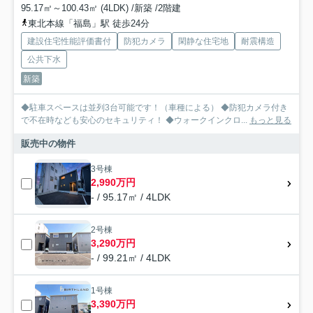
95.17㎡～100.43㎡ (4LDK) /新築 /2階建
東北本線「福島」駅 徒歩24分
建設住宅性能評価書付
防犯カメラ
閑静な住宅地
耐震構造
公共下水
新築
◆駐車スペースは並列3台可能です！（車種による） ◆防犯カメラ付き
で不在時なども安心のセキュリティ！ ◆ウォークインクロ...
もっと見る
販売中の物件
3号棟
2,990万円
- / 95.17㎡ / 4LDK
2号棟
3,290万円
- / 99.21㎡ / 4LDK
1号棟
3,390万円