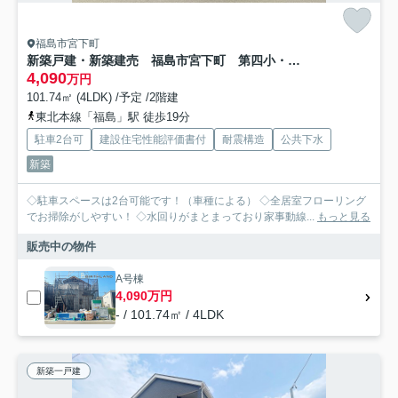
福島市宮下町
新築戸建・新築建売 福島市宮下町 第四小・第四中
4,090
万円
101.74㎡ (4LDK) /予定 /2階建
東北本線「福島」駅 徒歩19分
駐車2台可
建設住宅性能評価書付
耐震構造
公共下水
新築
◇駐車スペースは2台可能です！（車種による） ◇全居室フローリング
でお掃除がしやすい！ ◇水回りがまとまっており家事動線...
もっと見る
販売中の物件
A号棟
4,090万円
- / 101.74㎡ / 4LDK
新築一戸建