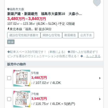
福島市大森
新築戸建・新築建売 福島市大森第10 大森小・信夫中
3,480
3,840
万円～
万円
107.02㎡～123.38㎡ (4LDK～5LDK) /予定 /2階建
東北本線「福島」駅 徒歩34分
建設住宅性能評価書付
閑静な住宅地
耐震構造
公共下水
新築
◆駐車スペース3台可能です！（車種による） ◆2階へ上がる際必ずリ
ビングを通るのでコミュニケーションが自然と増える！ ◆...
もっと見る
販売中の物件
5号棟
3,480万円
- / 107.02㎡ / 4LDK
7号棟
3,540万円
- / 116.75㎡ / 4LDK＋S(納戸)