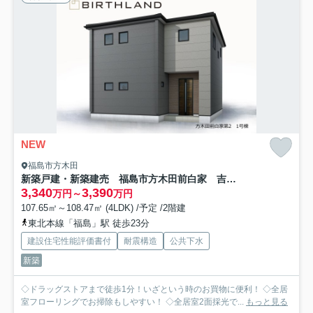
NEW
福島市方木田
新築戸建・新築建売 福島市方木田前白家 吉井田小・第一中
3,340
3,390
万円～
万円
107.65㎡～108.47㎡ (4LDK) /予定 /2階建
東北本線「福島」駅 徒歩23分
建設住宅性能評価書付
耐震構造
公共下水
新築
◇ドラッグストアまで徒歩1分！いざという時のお買物に便利！ ◇全居
室フローリングでお掃除もしやすい！ ◇全居室2面採光で...
もっと見る