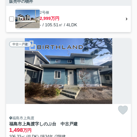
販売中の物件
2号棟
2,999万円
- / 105.51㎡ / 4LDK
中古一戸建
福島市上鳥渡
福島市上鳥渡字しのぶ台 中古戸建
1,498
万円
106.33㎡ (4LDK) /築34年 /2階建