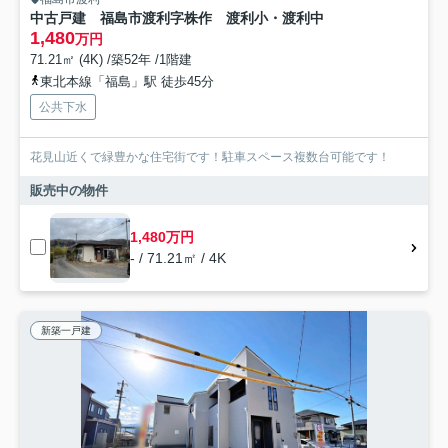
中古戸建 福島市渡利字株作 渡利小・渡利中
1,480
万円
71.21㎡ (4K) /築52年 /1階建
東北本線「福島」駅 徒歩45分
公共下水
花見山近くで緑豊かな住宅街です！駐車スペース複数台可能です！
販売中の物件
1,480万円
- / 71.21㎡ / 4K
新築一戸建