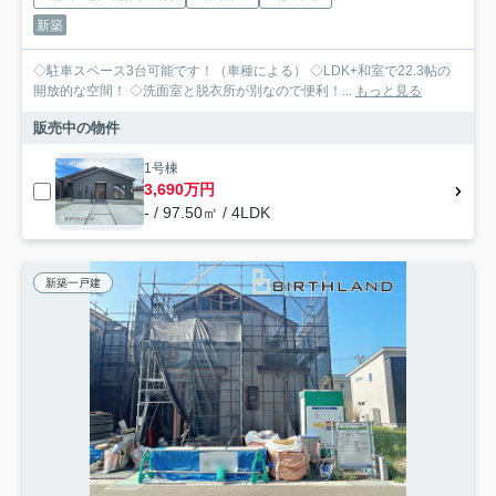
新築
◇駐車スペース3台可能です！（車種による） ◇LDK+和室で22.3帖の
開放的な空間！ ◇洗面室と脱衣所が別なので便利！...
もっと見る
販売中の物件
1号棟
3,690万円
- / 97.50㎡ / 4LDK
新築一戸建