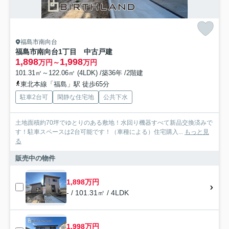
福島市南向台
福島市南向台1丁目 中古戸建
1,898
1,998
万円～
万円
101.31㎡～122.06㎡ (4LDK) /築36年 /2階建
東北本線「福島」駅 徒歩65分
駐車2台可
閑静な住宅地
公共下水
土地面積約70坪でゆとりのある敷地！水回り機器すべて新品交換済みで
す！駐車スペースは2台可能です！（車種による）住宅購入...
もっと見
る
販売中の物件
1,898万円
- / 101.31㎡ / 4LDK
1,998万円