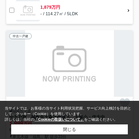
1,879万円
- / 114.27㎡ / 5LDK
中古一戸建
当サイトでは、お客様の当サイト利用状況把握、サービス向上検討を目的と
福島市大森
して、クッキー（Cookie）を使用しています。
中古戸建 福島市大森字街道下 大森小・信夫中
詳しくは、当社の
「Cookieの取扱いについて」
をご確認ください。
1,999
万円
閉じる
80.31㎡ (4DK) /築45年 /2階建
東北本線「福島」駅 徒歩33分