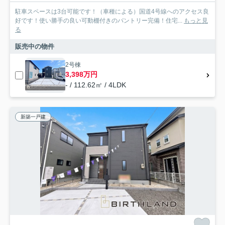
駐車スペースは3台可能です！（車種による）国道4号線へのアクセス良
好です！使い勝手の良い可動棚付きのパントリー完備！住宅...
もっと見
る
販売中の物件
2号棟
3,398万円
- / 112.62㎡ / 4LDK
新築一戸建