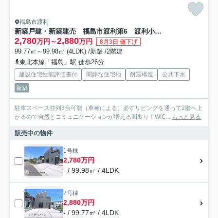
福島市渡利
新築戸建・新築建売 福島市渡利第6 渡利小・渡利中
2,780
2,880
万円～
万円
8月3日 値下げ
99.77㎡～99.98㎡ (4LDK) /新築 /2階建
東北本線「福島」駅 徒歩26分
建設住宅性能評価書付
閑静な住宅地
耐震構造
公共下水
新築
駐車スペース並列3台可能（車種による）必ずリビングを通って2階へ上
がるので自然とコミュニケーションが増える間取り！WIC...
もっと見る
販売中の物件
1号棟
2,780万円
- / 99.98㎡ / 4LDK
2号棟
2,880万円
- / 99.77㎡ / 4LDK