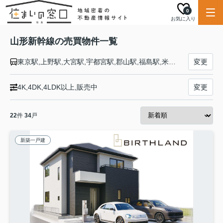
0
お気に入り
山形新幹線の売買物件一覧
東京駅,上野駅,大宮駅,宇都宮駅,郡山駅,福島駅,米沢駅,高畠駅,赤湯駅,かみのやま温泉駅,山形駅,天童駅,さくらんぼ東根駅,村山駅,大石田駅,新庄駅
変更
4K,4DK,4LDK以上,販売中
変更
22
件
34
戸
新築一戸建