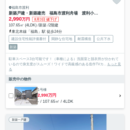
福島市渡利
新築戸建・新築建売 福島市渡利舟場 渡利小・渡利中
2,990
万円
8月3日 値下げ
107.65㎡ (4LDK) /新築 /2階建
東北本線「福島」駅 徒歩24分
建設住宅性能評価書付
閑静な住宅地
耐震構造
公共下水
新築
駐車スペース3台可能です！（車種による）洗面室と脱衣所が分かれて
いるので身支度がスムーズ！ワイドで高級感のある造作TVカ...
もっと見
る
販売中の物件
1号棟
2,990万円
- / 107.65㎡ / 4LDK
新築一戸建