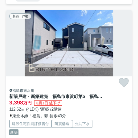
新築一戸建
福島市東浜町
新築戸建・新築建売 福島市東浜町第5 福島第三小・福島第二中
3,398
万円
8月3日 値下げ
112.62㎡ (4LDK) /新築 /2階建
東北本線「福島」駅 徒歩40分
建設住宅性能評価書付
耐震構造
公共下水
新築