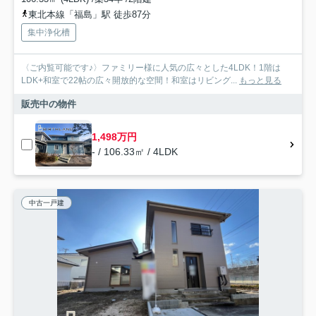
東北本線「福島」駅 徒歩87分
集中浄化槽
〈ご内覧可能です♪〉ファミリー様に人気の広々とした4LDK！1階は
LDK+和室で22帖の広々開放的な空間！和室はリビング...
もっと見る
販売中の物件
1,498万円
- / 106.33㎡ / 4LDK
中古一戸建